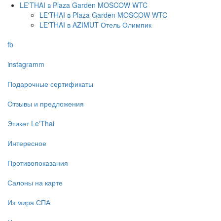
LE'THAI в Plaza Garden MOSCOW WTC
LE'THAI в Plaza Garden MOSCOW WTC
LE'THAI в AZIMUT Отель Олимпик
fb
instagramm
Подарочные сертификаты
Отзывы и предложения
Этикет Le'Thai
Интересное
Противопоказания
Салоны на карте
Из мира СПА